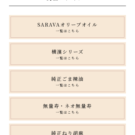
量
量
を
を
減
増
SARAVAオリーブオイル
ら
や
一覧はこちら
す
す
横濱シリーズ
一覧はこちら
純正ごま辣油
一覧はこちら
無量寿・ネオ無量寿
一覧はこちら
純正ねり胡麻