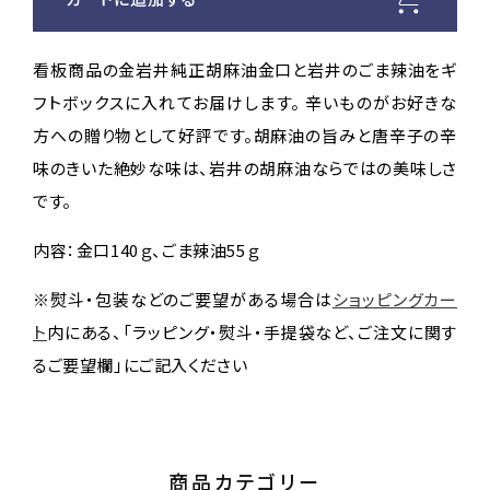
胡
胡
麻
麻
油・
油・
看板商品の金岩井純正胡麻油金口と岩井のごま辣油をギ
辣
辣
フトボックスに入れてお届けします。 辛いものがお好きな
油
油
方への贈り物として好評です。胡麻油の旨みと唐辛子の辛
ギ
ギ
フ
フ
味のきいた絶妙な味は、岩井の胡麻油ならではの美味しさ
ト
ト
です。
ボ
ボ
ッ
ッ
内容：金口140ｇ、ごま辣油55ｇ
ク
ク
ス
ス
※
熨斗・包装などのご要望がある場合は
ショッピングカー
セ
セ
ト
内にある、「ラッピング・熨斗・手提袋など、ご注文に関す
ッ
ッ
るご要望欄」にご記入ください
ト
ト
（T-
（T-
3）
3）
の
の
商品カテゴリー
数
数