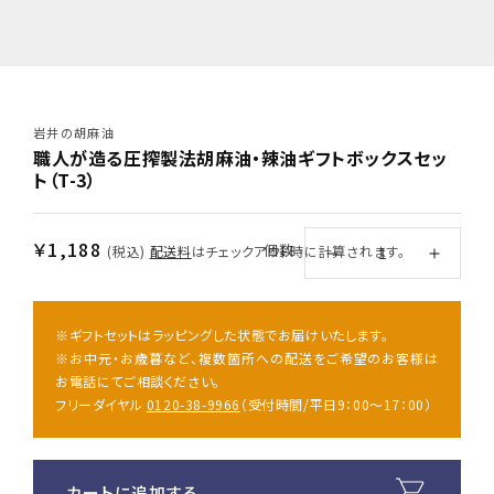
岩井の胡麻油
職人が造る圧搾製法胡麻油・辣油ギフトボックスセッ
ト（T-3）
通
￥1,188
個数
(税込)
配送料
はチェックアウト時に計算されます。
職
職
常
人
人
価
が
が
格
※ギフトセットはラッピングした状態でお届けいたします。
造
造
※お中元・お歳暮など、複数箇所への配送をご希望のお客様は
る
る
お電話にてご相談ください。
圧
圧
フリーダイヤル
0120-38-9966
（受付時間/平日9：00～17：00）
搾
搾
製
製
法
法
カートに追加する